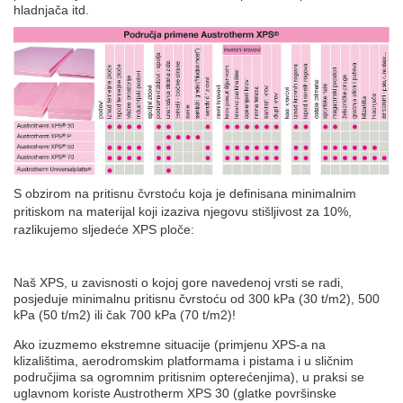
hladnjača itd.
S obzirom na pritisnu čvrstoću koja je definisana minimalnim
pritiskom na materijal koji izaziva njegovu stišljivost za 10%,
razlikujemo sljedeće XPS ploče:
Naš XPS, u zavisnosti o kojoj gore navedenoj vrsti se radi,
posjeduje minimalnu pritisnu čvrstoću od 300 kPa (30 t/m2), 500
kPa (50 t/m2) ili čak 700 kPa (70 t/m2)!
Ako izuzmemo ekstremne situacije (primjenu XPS-a na
klizalištima, aerodromskim platformama i pistama i u sličnim
područjima sa ogromnim pritisnim opterećenjima), u praksi se
uglavnom koriste Austrotherm XPS 30 (glatke površinske