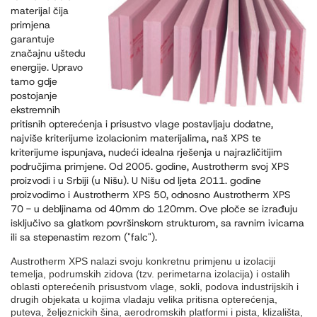
materijal čija
primjena
garantuje
značajnu uštedu
energije. Upravo
tamo gdje
postojanje
ekstremnih
pritisnih opterećenja i prisustvo vlage postavljaju dodatne,
najviše kriterijume izolacionim materijalima, naš XPS te
kriterijume ispunjava, nudeći idealna rješenja u najrazličitijim
područjima primjene. Od 2005. godine, Austrotherm svoj XPS
proizvodi i u Srbiji (u Nišu). U Nišu od ljeta 2011. godine
proizvodimo i Austrotherm XPS 50, odnosno Austrotherm XPS
70 - u debljinama od 40mm do 120mm. Ove ploče se izrađuju
isključivo sa glatkom površinskom strukturom, sa ravnim ivicama
ili sa stepenastim rezom ("falc").
Austrotherm XPS nalazi svoju konkretnu primjenu u izolaciji
temelja, podrumskih zidova (tzv. perimetarna izolacija) i ostalih
oblasti opterećenih prisustvom vlage, sokli, podova industrijskih i
drugih objekata u kojima vladaju velika pritisna opterećenja,
puteva, željeznickih šina, aerodromskih platformi i pista, klizališta,