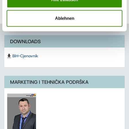
način aktivno doprinosite zaštiti životne sredine.
Ablehnen
DOWNLOADS
BiH-Cjenovnik
MARKETING I TEHNIČKA PODRŠKA