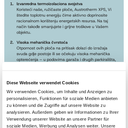
Izvanredna termoizolaciona svojstva
Koristeći naše, ružičaste ploče, Austrotherm XPS, Vi
štedite toplotnu energiju čime aktivno doprinosite
racionalnom korištenju energetskih resursa. Na taj
način takođe smanjujete i grijne troškove u Vašem
objektu.
Visoka mehanička čvrstoća
Otpornost ovih ploča na pritisak dolazi do izražaja
svuda gdje postoje ili se očekuju visoka mehanička
opterećenja – u podovima garaža i drugih parkirališta,
industrijskih objekata, itd.
Zatvorena ćelijska struktura
Austrotherm XPS za razliku od većine ostalih
Diese Webseite verwendet Cookies
termoizolacionih materijala, posjeduje maksimalno
Wir verwenden Cookies, um Inhalte und Anzeigen zu
zatvorenu ćelijsku strukturu koja skoro u potpunosti
isključuje mogućnost vodopropusnosti ove izolacione
personalisieren, Funktionen für soziale Medien anbieten
ploče.
zu können und die Zugriffe auf unsere Website zu
analysieren. Außerdem geben wir Informationen zu Ihrer
Otpornost na klimatske uslove
Verwendung unserer Website an unsere Partner für
Austrotherm XPS je izuzetno postojan na pojave
zaleđivanja i otapanja. Za ovaj naš proizvod ni
soziale Medien, Werbung und Analysen weiter. Unsere