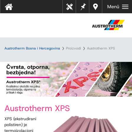
Bilješk
Dealer
Menü
Tehn
e
s near
ički
you
listov
i
Austrotherm Bosna i Hercegovina
Proizvodi
Austrotherm XPS
Austrotherm XPS
XPS (ekstrudirani
polistiren) je
termoizolacioni