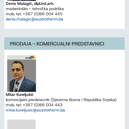
Denis Malagić, dipl.inž.arh.
marketinško - tehnička podrška
mob. tel: +387 (0)66 004 445
denis.malagic@austrotherm.ba
PRODAJA - KOMERCIJALNI PREDSTAVNICI
Mitar Kureljušić
komercijalni predstavnik (Sjeverna Bosna i Republika Srpska)
mob. tel: +387 (0)66 004 443
mitar.kureljusic@austrotherm.ba