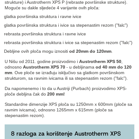
strukture) i Austrotherm XPS P (rebraste površinske strukture).
Moguće su dakle sljedeće 4 varijante ovih ploča:
glatka površinska struktura i ravne ivice
glatka površinska struktura i ivice sa stepenastim rezom ("falc")
rebrasta površinska struktura i ravne ivice
rebrasta površinska struktura i ivice sa stepenastim rezom ("falc")
Debljine ovih ploča mogu iznositi
od 20mm do 120mm
.
U Nišu od 2011. godine proizvodimo i
Austrotherm XPS 50
,
odnosno
Austrotherm XPS 70
- u debljinama
od 40 mm do 120
mm
. Ove ploče se izrađuju isključivo sa glatkom površinskom
strukturom, sa ravnim ivicama ili sa stepenastim rezom ("falc").
Da napomenemo i to da u Austriji (Purbach) proizvodimo XPS-
ploče debljina čak do
200 mm!
Standardne dimenzije XPS ploča su 1250mm x 600mm (ploče sa
ravnim ivicama), odnosno 1265mm x 615mm (ploče sa
stepenastim rezom).
8 razloga za korištenje Austrotherm XPS