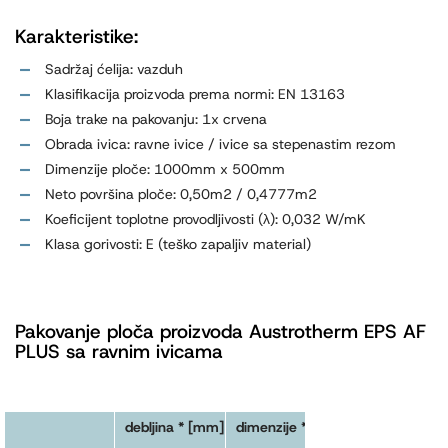
Karakteristike:
Sadržaj ćelija: vazduh
Klasifikacija proizvoda prema normi: EN 13163
Boja trake na pakovanju: 1x crvena
Obrada ivica: ravne ivice / ivice sa stepenastim rezom
Dimenzije ploče: 1000mm x 500mm
Neto površina ploče: 0,50m2 / 0,4777m2
Koeficijent toplotne provodljivosti (λ): 0,032 W/mK
Klasa gorivosti: E (teško zapaljiv material)
Pakovanje ploča proizvoda Austrotherm EPS AF
PLUS sa ravnim ivicama
debljina * [mm]
dimenzije ** [mm]
broj ploča u
paketu