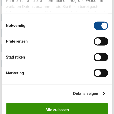
Partner führen diese Informationen möglicherweise mit
60
1000 x 500
8
weiteren Daten zusammen, die Sie ihnen bereitgestellt
70
1000 x 500
7
haben oder die sie im Rahmen Ihrer Nutzung der Dienste
80
1000 x 500
6
gesammelt haben.
Impressum
Einwilligungsauswahl
90
1000 x 500
5
Notwendig
100
1000 x 500
5
110
1000 x 500
4
Präferenzen
120
1000 x 500
4
130
1000 x 500
3
Statistiken
140
1000 x 500
3
150
1000 x 500
3
Marketing
* Ploče se, u slučaju posebnih zahtjeva kupaca, mogu isjecati u
debljinama do 300mm
Details zeigen
** Ploče se, u slučaju posebnih zahteva kupaca, mogu isjecati i u
drugim dimenzijama - max. dužina 5000mm, max. širina
1250mm
Alle zulassen
*** Riječ je o neto-površini ploča, s obzirom da jedna ploča