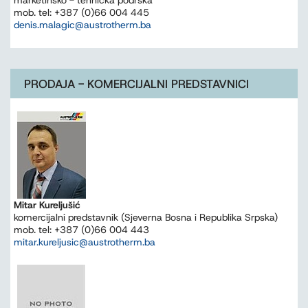
marketinško - tehnička podrška
mob. tel: +387 (0)66 004 445
denis.malagic@austrotherm.ba
PRODAJA - KOMERCIJALNI PREDSTAVNICI
Mitar Kureljušić
komercijalni predstavnik (Sjeverna Bosna i Republika Srpska)
mob. tel: +387 (0)66 004 443
mitar.kureljusic@austrotherm.ba