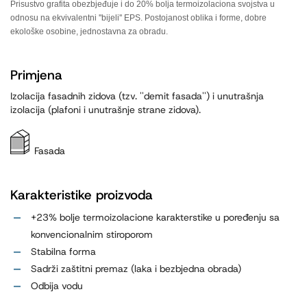
Prisustvo grafita obezbje
đuje i do 20% bolja termoizolaciona svojstva u
odnosu na ekvivalentni ''bijeli'' EPS. Postojanost oblika i forme, dobre
ekološke osobine, jednostavna za obradu.
Primjena
Izolacija fasadnih zidova (tzv. ''demit fasada'') i unutrašnja
izolacija (plafoni i unutrašnje strane zidova).
Fasada
Karakteristike proizvoda
+23% bolje termoizolacione karakterstike u poređenju sa
konvencionalnim stiroporom
Stabilna forma
Sadrži zaštitni premaz (laka i bezbjedna obrada)
Odbija vodu