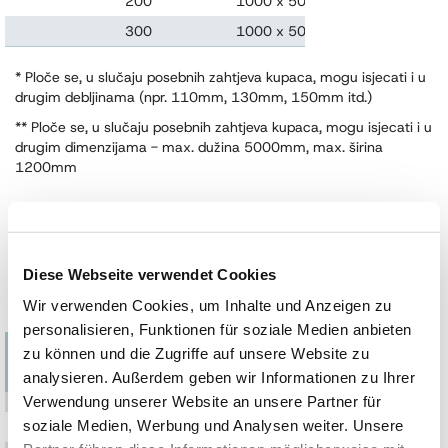
200
1000 x 500
2
300
1000 x 500
1
* Ploče se, u slučaju posebnih zahtjeva kupaca, mogu isjecati i u
drugim debljinama (npr. 110mm, 130mm, 150mm itd.)
** Ploče se, u slučaju posebnih zahtjeva kupaca, mogu isjecati i u
drugim dimenzijama - max. dužina 5000mm, max. širina
1200mm
Pakovanje ploča proizvoda Austrotherm EPS AF
PLUS sa falcovanim ivicama
Diese Webseite verwendet Cookies
Wir verwenden Cookies, um Inhalte und Anzeigen zu
personalisieren, Funktionen für soziale Medien anbieten
debljina * [mm]
dimenzije ** [mm]
broj ploča u
zu können und die Zugriffe auf unsere Website zu
paketu
analysieren. Außerdem geben wir Informationen zu Ihrer
40
1000 x 500
12
Verwendung unserer Website an unsere Partner für
soziale Medien, Werbung und Analysen weiter. Unsere
50
1000 x 500
10