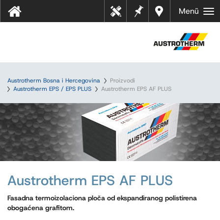
Bilješk
Dealer
Menü
Tehn
e
s near
ički
you
listov
i
Austrotherm Bosna i Hercegovina
Proizvodi
Austrotherm EPS / EPS PLUS
Austrotherm EPS AF PLUS
Austrotherm EPS AF PLUS
Fasadna termoizolaciona ploča od ekspandiranog polistirena
obogaćena grafitom.