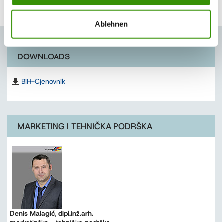
"naliježe" sa površinom od tačno 0,4777m²
Ablehnen
DOWNLOADS
BiH-Cjenovnik
MARKETING I TEHNIČKA PODRŠKA
Denis Malagić, dipl.inž.arh.