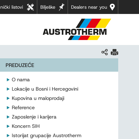
nički listovi
Bilješke
Dealers near you
PREDUZEĆE
O nama
Lokacije u Bosni i Hercegovini
Kupovina u maloprodaji
Reference
Zaposlenje i karijera
Koncern SIH
Istorijat grupacije Austrotherm