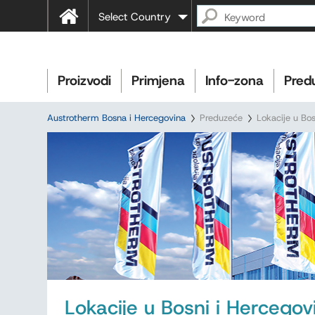
Select Country
Proizvodi
Primjena
Info-zona
Pred
Austrotherm Bosna i Hercegovina
Preduzeće
Lokacije u Bos
Lokacije u Bosni i Hercegovi