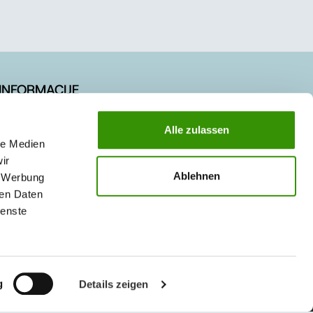
INFORMACIJE
Novosti
Alle zulassen
Referentni objekti
le Medien
ir
Posao / Karijera
Ablehnen
, Werbung
Uputstvo za korištenje internet stranice
ren Daten
ienste
g
Details zeigen
© 2026 Austrotherm