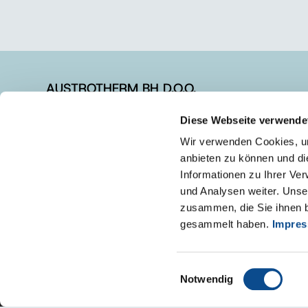
AUSTROTHERM BH D.O.O.
Diese Webseite verwende
+387 (0)54 611 058
+387 (0)54 611 058
Wir verwenden Cookies, um
anbieten zu können und di
info@austrotherm.ba
Informationen zu Ihrer Ve
und Analysen weiter. Unse
zusammen, die Sie ihnen b
gesammelt haben.
Impre
Einwilligungsauswahl
Notwendig
Impresum
Uputstvo za korištenje internet stranice