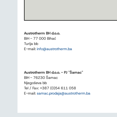
Austrotherm BH d.o.o.
BiH - 77 000 Bihać
Turija bb
E-mail:
info
@
austrotherm
.
ba
Austrotherm BH d.o.o. - PJ "Šamac"
BIH - 76230 Šamac
Njegoševa bb
Tel / Fax: +387 (0)54 611 058
E-mail:
samac.prodaja
@
austrotherm
.
ba