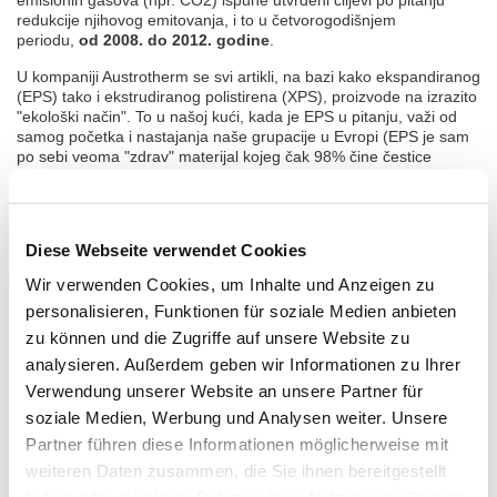
emisionih gasova (npr. CO2) ispune utvrđeni ciljevi po pitanju
redukcije njihovog emitovanja, i to u četvorogodišnjem
periodu,
od 2008. do 2012. godine
.
U kompaniji Austrotherm se svi artikli, na bazi kako ekspandiranog
(EPS) tako i ekstrudiranog polistirena (XPS), proizvode na izrazito
"ekološki način". To u našoj kući, kada je EPS u pitanju, važi od
samog početka i nastajanja naše grupacije u Evropi (EPS je sam
po sebi veoma "zdrav" materijal kojeg čak 98% čine čestice
vazduha!), a kada je u pitanju XPS na ovom mjestu ćemo napisati
da smo još 1999. godine u našu proizvodnu tehnologiju uveli
korištenje CO2 kao pogonskog gasa (umjesto freona i ostalih
"otrovnijih" gasova koji su unutar EU zabranjeni početkom XXI
Diese Webseite verwendet Cookies
veka).
Wir verwenden Cookies, um Inhalte und Anzeigen zu
Važan kriterijum za ekološko procjenjivanje izolacionih materijala
je primarni sadržaj energije (PEI) - neobnavljajuće energije koja
personalisieren, Funktionen für soziale Medien anbieten
se troši u proizvodnom procesu izolacionog materijala. Pri tome
zu können und die Zugriffe auf unsere Website zu
se EPS pokazao kao "majstor štednje". Koeficijent "PEI" za jedan
analysieren. Außerdem geben wir Informationen zu Ihrer
m³ "stiropora" za fasadu iznosi 435 kWh, dok npr. za plutu (koja
Verwendung unserer Website an unsere Partner für
također spada u termoizolacione materijale) on iznosi čak 720
soziale Medien, Werbung und Analysen weiter. Unsere
kWh! Možda to i nije čudo ako se zna da EPS uglavnom čini
vazduh (98%), a samo neznatno polistiren (2%). Zbog
Partner führen diese Informationen möglicherweise mit
izvanrednog balansa energije, naši proizvodi su sa ekološkog
weiteren Daten zusammen, die Sie ihnen bereitgestellt
stanovišta izuzetno preporučivi.