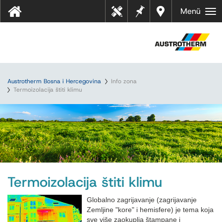
Bilješk
Dealer
Menü
Tehn
e
s near
ički
you
listov
i
Austrotherm Bosna i Hercegovina
Info zona
Termoizolacija štiti klimu
Termoizolacija štiti klimu
Globalno zagrijavanje (zagrijavanje
Zemljine "kore" i hemisfere) je tema koja
sve više zaokuplja štampane i