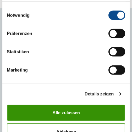
haben oder die sie im Rahmen Ihrer Nutzung der Dienste
gesammelt haben.
Impressum
Einwilligungsauswahl
Notwendig
INFO-ZONA: TEME
Präferenzen
Novosti
Zašto izolovati?
Statistiken
Smanjite energetske troškove
Podna izolacija – zašto je toliko bitna?
Marketing
Optimalna debljina fasadne fasadne
termoizolacije
Termoizolacioni efekat sa viškom vrijednosti
Details zeigen
Niskoenergetska i pasivna kuća
Termička sanacija
Alle zulassen
Termoizolacija štiti klimu
Životna sredina
Ablehnen