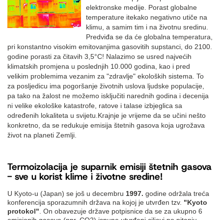
elektronske medije. Porast globalne
temperature itekako negativno utiče na
klimu, a samim tim i na životnu sredinu.
Predviđa se da će globalna temperatura,
pri konstantno visokim emitovanjima gasovitih supstanci, do 2100.
godine porasti za čitavih 3,5°C! Nalazimo se usred najvećih
klimatskih promjena u poslednjih 10.000 godina, kao i pred
velikim problemima vezanim za "zdravlje" ekoloških sistema. To
za posljedicu ima pogoršanje životnih uslova ljudske populacije,
pa tako na žalost ne možemo isključiti narednih godina i decenija
ni velike ekološke katastrofe, ratove i talase izbjeglica sa
određenih lokaliteta u svijetu.Krajnje je vrijeme da se učini nešto
konkretno, da se redukuje emisija štetnih gasova koja ugrožava
život na planeti Zemlji.
Termoizolacija je suparnik emisiji štetnih gasova
- sve u korist klime i životne sredine!
U Kyoto-u (Japan) se još u decembru
1997.
godine održala treća
konferencija sporazumnih država na kojoj je utvrđen tzv.
"Kyoto
protokol"
. On obavezuje države potpisnice da se za ukupno 6