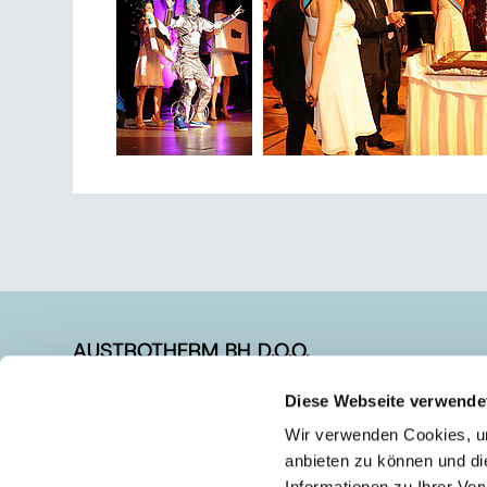
AUSTROTHERM BH D.O.O.
Diese Webseite verwende
+387 (0)54 611 058
+387 (0)54 611 058
Wir verwenden Cookies, um
anbieten zu können und di
info@austrotherm.ba
Informationen zu Ihrer Ve