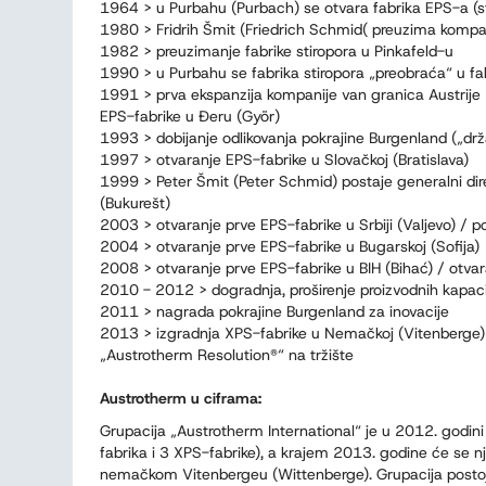
1964 > u Purbahu (Purbach) se otvara fabrika EPS-a (st
1980 > Fridrih Šmit (Friedrich Schmid( preuzima kom
1982 > preuzimanje fabrike stiropora u Pinkafeld-u
1990 > u Purbahu se fabrika stiropora „preobraća“ u fab
1991 > prva ekspanzija kompanije van granica Austrije
EPS-fabrike u Đeru (Györ)
1993 > dobijanje odlikovanja pokrajine Burgenland („drž
1997 > otvaranje EPS-fabrike u Slovačkoj (Bratislava)
1999 > Peter Šmit (Peter Schmid) postaje generalni di
(Bukurešt)
2003 > otvaranje prve EPS-fabrike u Srbiji (Valjevo) / p
2004 > otvaranje prve EPS-fabrike u Bugarskoj (Sofija)
2008 > otvaranje prve EPS-fabrike u BIH (Bihać) / otva
2010 - 2012 > dogradnja, proširenje proizvodnih kapacit
2011 > nagrada pokrajine Burgenland za inovacije
2013 > izgradnja XPS-fabrike u Nemačkoj (Vitenberge) 
„Austrotherm Resolution®“ na tržište
Austrotherm u ciframa:
Grupacija „Austrotherm International“ je u 2012. godini
fabrika i 3 XPS-fabrike), a krajem 2013. godine će se nji
nemačkom Vitenbergeu (Wittenberge). Grupacija postoji 