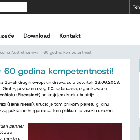
Teh
uzeće
Download
Kontakt
odina Austrotherm-a = 60 godina kompetentnosti!
 60 godina kompetentnosti!
i iz 15-ak drugih evropskih država su u četvrtak
13.06.2013.
erm GmbH, povodom svog 60. rođendana, organizovao u
enštatu (Eisenstadt)
na krajnjem istoku Austrije.
izl (Hans Niessl)
, uručio je tom prilikom plaketu g-dinu
zvoj pokrajine Burgenland. Tom prilikom je visoki i uvaženi
dan partner
šću za
dna mesta u