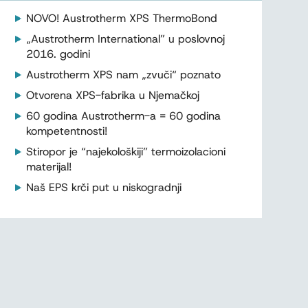
NOVO! Austrotherm XPS ThermoBond
„Austrotherm International” u poslovnoj
2016. godini
Austrotherm XPS nam „zvuči“ poznato
Otvorena XPS-fabrika u Njemačkoj
60 godina Austrotherm-a = 60 godina
kompetentnosti!
Stiropor je “najekološkiji” termoizolacioni
materijal!
Naš EPS krči put u niskogradnji