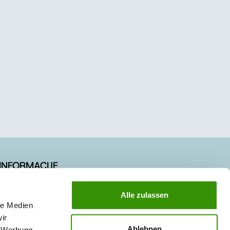
INFORMACIJE
Novosti
Alle zulassen
Referentni objekti
le Medien
ir
Posao / Karijera
Ablehnen
, Werbung