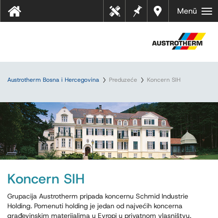
Bilješk
Dealer
Menü
Tehn
e
s near
ički
you
listov
i
Austrotherm Bosna i Hercegovina
Preduzeće
Koncern SIH
Koncern SIH
Grupacija Austrotherm pripada koncernu Schmid Industrie
Holding. Pomenuti holding je jedan od najvećih koncerna
građevinskim materijalima u Evropi u privatnom vlasništvu.