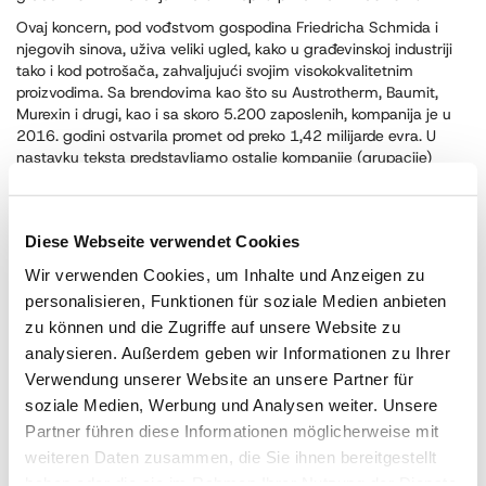
Ovaj koncern, pod vođstvom gospodina Friedricha Schmida i
njegovih sinova, uživa veliki ugled, kako u građevinskoj industriji
tako i kod potrošača, zahvaljujući svojim visokokvalitetnim
proizvodima. Sa brendovima kao što su Austrotherm, Baumit,
Murexin i drugi, kao i sa skoro 5.200 zaposlenih, kompanija je u
2016. godini ostvarila promet od preko 1,42 milijarde evra. U
nastavku teksta predstavljamo ostalie kompanije (grupacije)
koncerna.
Baumit GmbH (Austrija)
Diese Webseite verwendet Cookies
Murexin AG
Wir verwenden Cookies, um Inhalte und Anzeigen zu
personalisieren, Funktionen für soziale Medien anbieten
Furtenbach GmbH
zu können und die Zugriffe auf unsere Website zu
analysieren. Außerdem geben wir Informationen zu Ihrer
WTB – Wopfinger Transportbeton GmbH
Verwendung unserer Website an unsere Partner für
soziale Medien, Werbung und Analysen weiter. Unsere
ORTNER GmbH
Partner führen diese Informationen möglicherweise mit
weiteren Daten zusammen, die Sie ihnen bereitgestellt
Eduard Kettner GmbH
haben oder die sie im Rahmen Ihrer Nutzung der Dienste