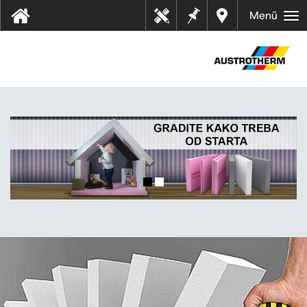
Bilješk
Dealer
Menü
Tehn
e
s near
ički
you
listov
i