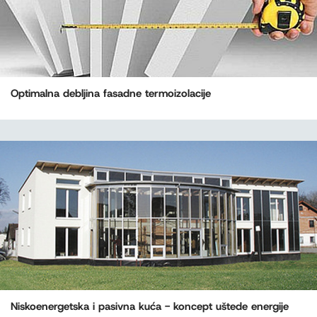
Optimalna debljina fasadne termoizolacije
Niskoenergetska i pasivna kuća - koncept uštede energije