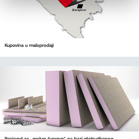
Kupovina u maloprodaji
Proizvod za „mokre čvorove“ na bazi ekstrudiranog