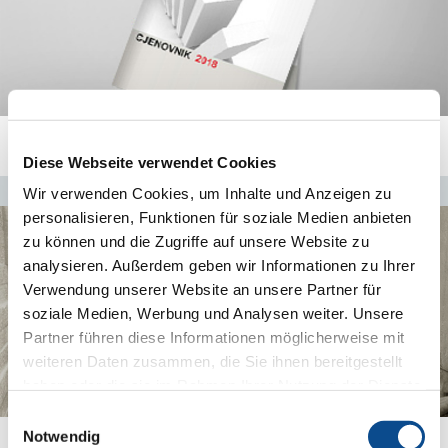
Pogledajte i preuzmite cjenovnike za BiH i za HR
Diese Webseite verwendet Cookies
Wir verwenden Cookies, um Inhalte und Anzeigen zu
personalisieren, Funktionen für soziale Medien anbieten
zu können und die Zugriffe auf unsere Website zu
analysieren. Außerdem geben wir Informationen zu Ihrer
Verwendung unserer Website an unsere Partner für
soziale Medien, Werbung und Analysen weiter. Unsere
Partner führen diese Informationen möglicherweise mit
weiteren Daten zusammen, die Sie ihnen bereitgestellt
haben oder die sie im Rahmen Ihrer Nutzung der Dienste
gesammelt haben.
Impressum
Einwilligungsauswahl
Notwendig
Istorijat grupacije Austrotherm