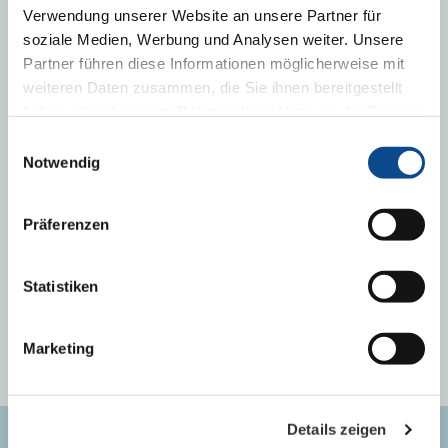
Verwendung unserer Website an unsere Partner für
soziale Medien, Werbung und Analysen weiter. Unsere
MARKETING I TEHNIČKA PODRŠKA
Partner führen diese Informationen möglicherweise mit
weiteren Daten zusammen, die Sie ihnen bereitgestellt
haben oder die sie im Rahmen Ihrer Nutzung der Dienste
gesammelt haben.
Impressum
Einwilligungsauswahl
Notwendig
Denis Malagić, dipl.inž.arh.
Präferenzen
marketinško - tehnička podrška
mob. tel: +387 (0)66 004 445
denis.malagic@austrotherm.ba
Statistiken
Marketing
Details zeigen