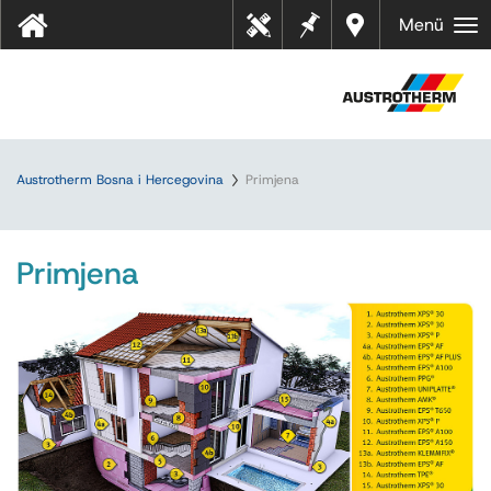
Bilješk
Dealer
Menü
Tehn
e
s near
ički
you
listov
i
Austrotherm Bosna i Hercegovina
Primjena
Primjena