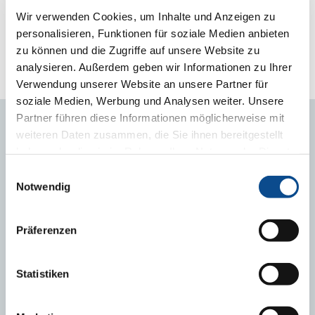
poslovni aranžman ima za nas izuzetan značaj jer nam
Wir verwenden Cookies, um Inhalte und Anzeigen zu
otvara nove „horizonte“ na srpskom tržištu...
personalisieren, Funktionen für soziale Medien anbieten
zu können und die Zugriffe auf unsere Website zu
analysieren. Außerdem geben wir Informationen zu Ihrer
Verwendung unserer Website an unsere Partner für
soziale Medien, Werbung und Analysen weiter. Unsere
Partner führen diese Informationen möglicherweise mit
weiteren Daten zusammen, die Sie ihnen bereitgestellt
INFO-ZONA: TEME
haben oder die sie im Rahmen Ihrer Nutzung der Dienste
gesammelt haben.
Impressum
Einwilligungsauswahl
Novosti
Notwendig
Zašto izolovati?
Smanjite energetske troškove
Präferenzen
Podna izolacija – zašto je toliko bitna?
Optimalna debljina fasadne fasadne
Statistiken
termoizolacije
Termoizolacioni efekat sa viškom vrijednosti