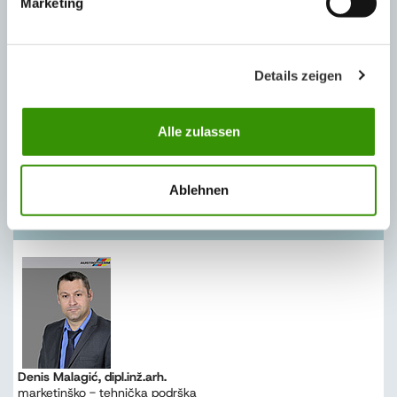
Niskoenergetska i pasivna kuća
Marketing
Termička sanacija
Termoizolacija štiti klimu
Details zeigen
Životna sredina
Ekološki XPS
Alle zulassen
Video
Ablehnen
MARKETING I TEHNIČKA PODRŠKA
Denis Malagić, dipl.inž.arh.
marketinško - tehnička podrška