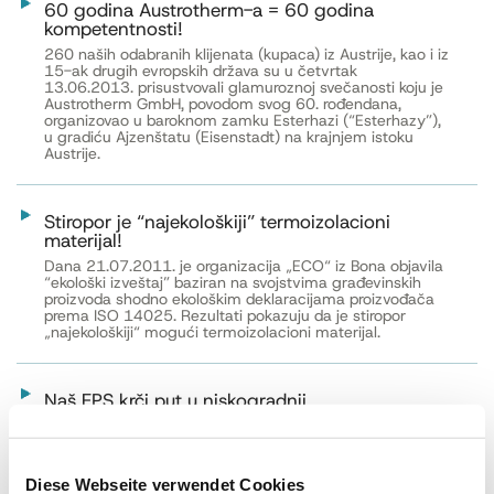
60 godina Austrotherm-a = 60 godina
kompetentnosti!
260 naših odabranih klijenata (kupaca) iz Austrije, kao i iz
15-ak drugih evropskih država su u četvrtak
13.06.2013. prisustvovali glamuroznoj svečanosti koju je
Austrotherm GmbH, povodom svog 60. rođendana,
organizovao u baroknom zamku Esterhazi (“Esterhazy”),
u gradiću Ajzenštatu (Eisenstadt) na krajnjem istoku
Austrije.
Stiropor je “najekološkiji” termoizolacioni
materijal!
Dana 21.07.2011. je organizacija „ECO“ iz Bona objavila
“ekološki izveštaj” baziran na svojstvima građevinskih
proizvoda shodno ekološkim deklaracijama proizvođača
prema ISO 14025. Rezultati pokazuju da je stiropor
„najekološkiji“ mogući termoizolacioni materijal.
Naš EPS krči put u niskogradnji
Naš artikal „Austrotherm EPS A150“ počinje da nalazi
svoju primenu i u niskogradnji u Srbiji. Za potrebe sanacije
magistralnog puta Valjevo – Užice, isporučili smo
preko 1.000 m3 ovog našeg proizvoda, i to u blokovima
Diese Webseite verwendet Cookies
dimenzija 2000mm x 1220mm x 1000mm. Ovaj