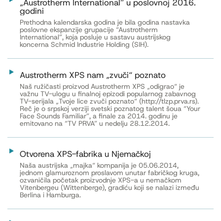
„Austrotherm International” u poslovnoj 2016.
godini
Prethodna kalendarska godina je bila godina nastavka
poslovne ekspanzije grupacije “Austrotherm
International”, koja posluje u sastavu austrijskog
koncerna Schmid Industrie Holding (SIH).
Austrotherm XPS nam „zvuči“ poznato
Naš ružičasti proizvod Austrotherm XPS „odigrao“ je
važnu TV-ulogu u finalnoj epizodi popularnog zabavnog
TV-serijala „Tvoje lice zvuči poznato“ (http://tlzp.prva.rs).
Reč je o srpskoj verziji svetski poznatog talent šoua “Your
Face Sounds Familiar”, a finale za 2014. godinu je
emitovano na “TV PRVA” u nedelju 28.12.2014.
Otvorena XPS-fabrika u Njemačkoj
Naša austrijska „majka“ kompanija je 05.06.2014,
jednom glamuroznom proslavom unutar fabričkog kruga,
ozvaničila početak proizvodnje XPS-a u nemačkom
Vitenbergeu (Wittenberge), gradiću koji se nalazi između
Berlina i Hamburga.