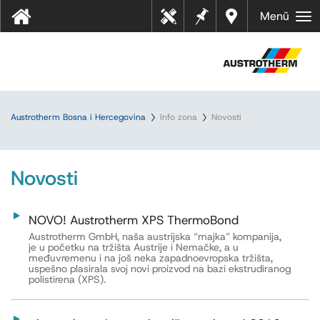
Bilješk
Dealer
Menü
Tehn
e
s near
ički
you
listov
i
Austrotherm Bosna i Hercegovina
Info zona
Novosti
Novosti
NOVO! Austrotherm XPS ThermoBond
Austrotherm GmbH, naša austrijska “majka” kompanija,
je u početku na tržišta Austrije i Nemačke, a u
međuvremenu i na još neka zapadnoevropska tržišta,
uspešno plasirala svoj novi proizvod na bazi ekstrudiranog
polistirena (XPS).