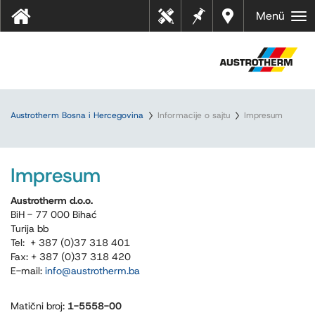
Bilješk
Dealer
Menü
Tehn
e
s near
ički
you
listov
i
Austrotherm Bosna i Hercegovina
Informacije o sajtu
Impresum
Impresum
Austrotherm d.o.o.
BiH - 77 000 Bihać
Turija bb
Tel: + 387 (0)37 318 401
Fax: + 387 (0)37 318 420
E-mail:
info
@
austrotherm
.
ba
Matični broj:
1-5558-00