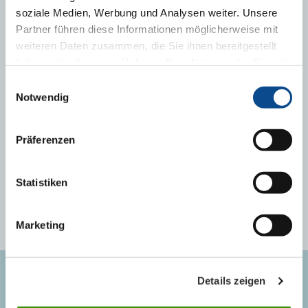
drago.rimac@austrotherm.ba
soziale Medien, Werbung und Analysen weiter. Unsere
Partner führen diese Informationen möglicherweise mit
weiteren Daten zusammen, die Sie ihnen bereitgestellt
haben oder die sie im Rahmen Ihrer Nutzung der Dienste
gesammelt haben.
Impressum
Einwilligungsauswahl
Notwendig
Denis Malagić, dipl.inž.arh.
marketinško - tehnička podrška
Präferenzen
mob. tel: +387 (0)66 004 445
denis.malagic@austrotherm.ba
Statistiken
Marketing
Details zeigen
AUSTROTHERM BH D.O.O.