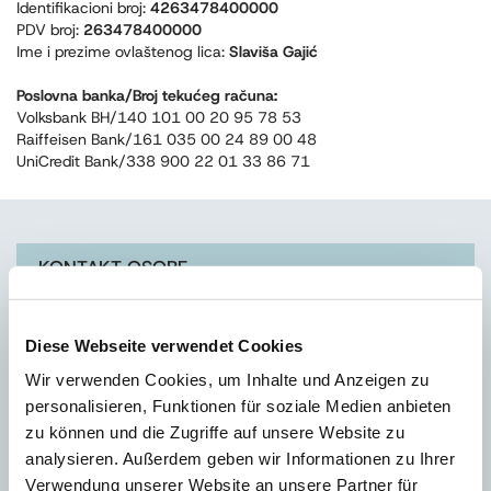
Identifikacioni broj:
4263478400000
PDV broj:
263478400000
Ime i prezime ovlaštenog lica:
Slaviša Gajić
Poslovna banka/Broj tekućeg računa:
Volksbank BH/140 101 00 20 95 78 53
Raiffeisen Bank/161 035 00 24 89 00 48
UniCredit Bank/338 900 22 01 33 86 71
KONTAKT OSOBE
Diese Webseite verwendet Cookies
Wir verwenden Cookies, um Inhalte und Anzeigen zu
personalisieren, Funktionen für soziale Medien anbieten
zu können und die Zugriffe auf unsere Website zu
analysieren. Außerdem geben wir Informationen zu Ihrer
Drago Rimac
direktor
Verwendung unserer Website an unsere Partner für