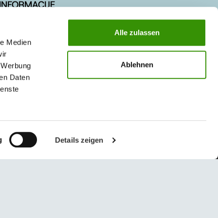
INFORMACIJE
Novosti
Alle zulassen
Referentni objekti
le Medien
ir
Posao / Karijera
Ablehnen
, Werbung
Uputstvo za korištenje internet stranice
ren Daten
ienste
g
Details zeigen
© 2026 Austrotherm