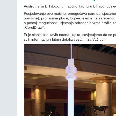
Austrotherm BH d.o.o. u matičnoj fabrici u Bihaću, posj
Posjedovanje ove mašine, omogućava nam da isjecamo na
površine), profilisane ploče, logo-e, elemente za scenogr
a postoji mogućnost i isjecanja određenih vrsta profila
„CorelDraw“.
Prije slanja bilo kavih nacrta i upita, savjetujemo da se 
svih informacija i bitnih detalja vezanih za Vaš upit.