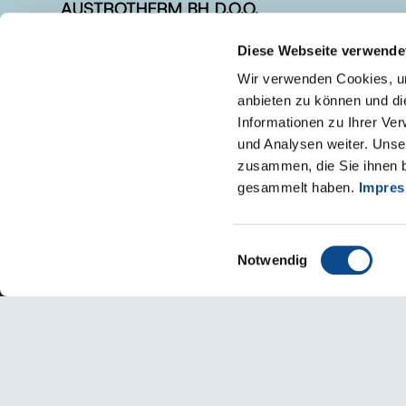
AUSTROTHERM BH D.O.O.
Diese Webseite verwende
+387 (0)54 611 058
+387 (0)54 611 058
Wir verwenden Cookies, um
anbieten zu können und di
info@austrotherm.ba
Informationen zu Ihrer Ve
und Analysen weiter. Unse
zusammen, die Sie ihnen b
gesammelt haben.
Impre
Einwilligungsauswahl
Notwendig
Impresum
Uputstvo za korištenje internet stranice