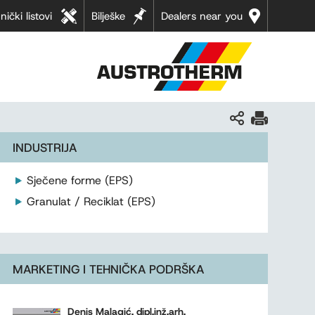
nički listovi
Bilješke
Dealers near you
INDUSTRIJA
Sječene forme (EPS)
Granulat / Reciklat (EPS)
MARKETING I TEHNIČKA PODRŠKA
Denis Malagić, dipl.inž.arh.