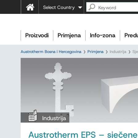
Select Country
Proizvodi
Primjena
Info-zona
Pred
Austrotherm Bosna i Hercegovina
Primjena
Industrija
Sj
Industrija
Austrotherm EPS – sječene