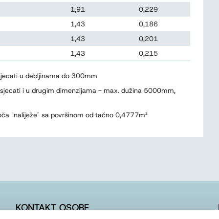
1,91
0,229
1,43
0,186
1,43
0,201
1,43
0,215
isjecati u debljinama do 300mm
 isjecati i u drugim dimenzijama - max. dužina 5000mm,
ploča "naliježe" sa površinom od tačno 0,4777m²
KONTAKT OSOBE