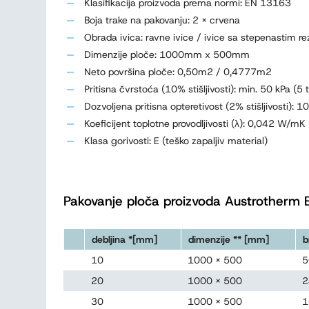
Klasifikacija proizvoda prema normi: EN 13163
Boja trake na pakovanju: 2 x crvena
Obrada ivica: ravne ivice / ivice sa stepenastim r
Dimenzije ploče: 1000mm x 500mm
Neto površina ploče: 0,50m2 / 0,4777m2
Pritisna čvrstoća (10% stišljivosti): min. 50 kPa (5
Dozvoljena pritisna opteretivost (2% stišljivosti): 1
Koeficijent toplotne provodljivosti (λ): 0,042 W/mK
Klasa gorivosti: E (teško zapaljiv material)
Pakovanje ploča proizvoda Austrotherm 
debljina *[mm]
dimenzije ** [mm]
b
10
1000 x 500
5
20
1000 x 500
2
30
1000 x 500
1