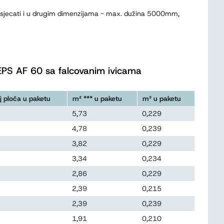
 isjecati i u drugim dimenzijama - max. dužina 5000mm,
EPS AF 60 sa falcovanim ivicama
j ploča u paketu
m² *** u paketu
m³ u paketu
5,73
0,229
4,78
0,239
3,82
0,229
3,34
0,234
2,86
0,229
2,39
0,215
2,39
0,239
1,91
0,210