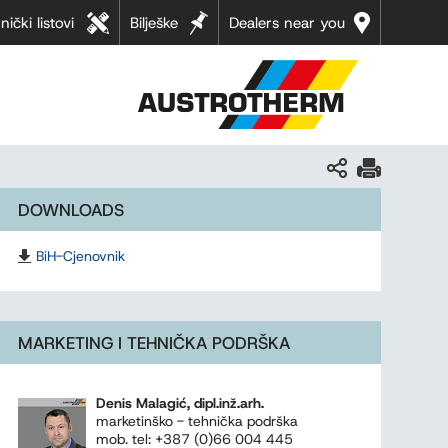
nički listovi
Bilješke
Dealers near you
DOWNLOADS
BiH-Cjenovnik
MARKETING I TEHNIČKA PODRŠKA
Denis Malagić, dipl.inž.arh.
marketinško - tehnička podrška
mob. tel: +387 (0)66 004 445