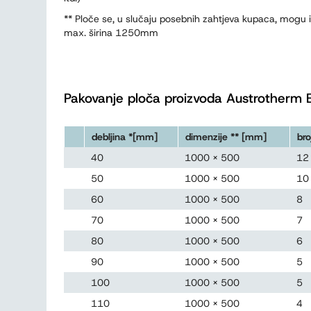
** Ploče se, u slučaju posebnih zahtjeva kupaca, mogu
max. širina 1250mm
Pakovanje ploča proizvoda Austrotherm 
debljina *[mm]
dimenzije ** [mm]
bro
40
1000 x 500
12
50
1000 x 500
10
60
1000 x 500
8
70
1000 x 500
7
80
1000 x 500
6
90
1000 x 500
5
100
1000 x 500
5
110
1000 x 500
4