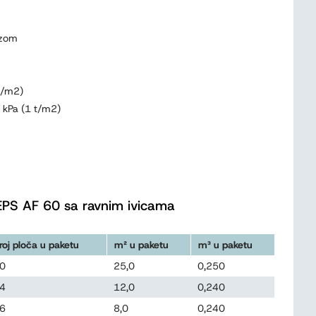
ezom
 t/m2)
0 kPa (1 t/m2)
EPS AF 60 sa ravnim ivicama
roj ploča u paketu
m² u paketu
m³ u paketu
0
25,0
0,250
4
12,0
0,240
6
8,0
0,240