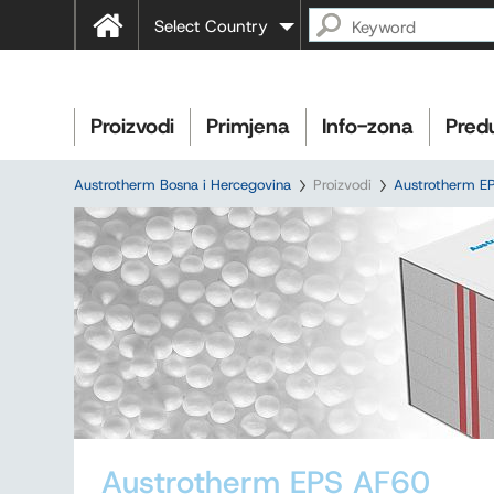
Select Country
Proizvodi
Primjena
Info-zona
Pred
Austrotherm Bosna i Hercegovina
Proizvodi
Austrotherm E
Austrotherm EPS AF60