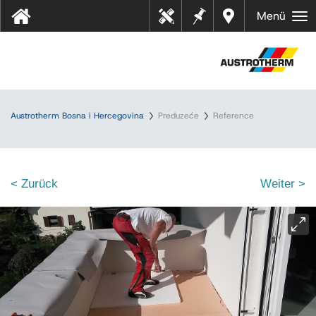
Bilješk
Dealer
Menü
Tehn
e
s near
ički
you
listov
i
Austrotherm Bosna i Hercegovina
Preduzeće
Reference
< Zurück
Weiter >