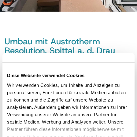
Umbau mit Austrotherm
Resolution, Spittal a. d. Drau
Lieferant:
LIVE-Dach, Velden
Verarbeiter:
Fa. Striedner, Möllbrücke
Diese Webseite verwendet Cookies
Bauzeit:
2014
Wir verwenden Cookies, um Inhalte und Anzeigen zu
personalisieren, Funktionen für soziale Medien anbieten
Austrotherm
Resolution Flachdach
zu können und die Zugriffe auf unsere Website zu
Austrotherm
EPS Gefälledach
analysieren. Außerdem geben wir Informationen zu Ihrer
Verwendung unserer Website an unsere Partner für
soziale Medien, Werbung und Analysen weiter. Unsere
Partner führen diese Informationen möglicherweise mit
weiteren Daten zusammen, die Sie ihnen bereitgestellt