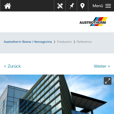
Bilješk
Dealer
Menü
Tehn
e
s near
ički
you
listov
i
Austrotherm Bosna i Hercegovina
Preduzeće
Reference
< Zurück
Weiter >