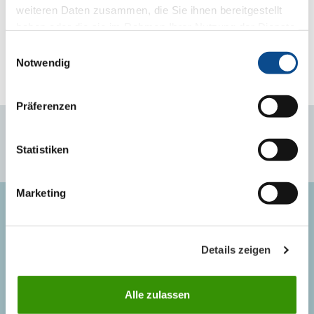
weiteren Daten zusammen, die Sie ihnen bereitgestellt
haben oder die sie im Rahmen Ihrer Nutzung der Dienste
gesammelt haben.
Impressum
Einwilligungsauswahl
Notwendig
< Zurück
Weiter >
Präferenzen
Statistiken
Marketing
AUSTROTHERM BH D.O.O.
Details zeigen
+387 (0)54 611 058
+387 (0)54 611 058
Alle zulassen
info@austrotherm.ba