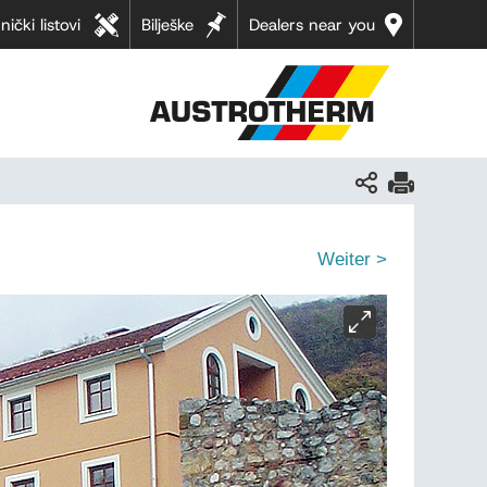
nički listovi
Bilješke
Dealers near you
Weiter >