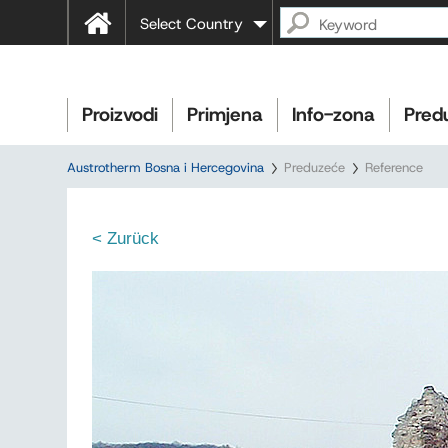
Select Country
Proizvodi
Primjena
Info-zona
Pred
Austrotherm Bosna i Hercegovina
Preduzeće
Reference
< Zurück