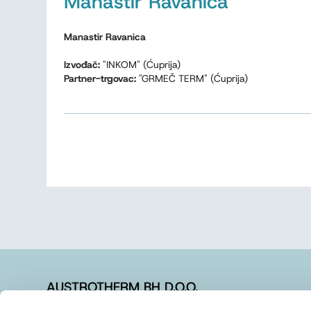
Manastir Ravanica
Manastir Ravanica
Izvođač:
"INKOM" (Ćuprija)
Partner-trgovac:
"GRMEČ TERM" (Ćuprija)
AUSTROTHERM BH D.O.O.