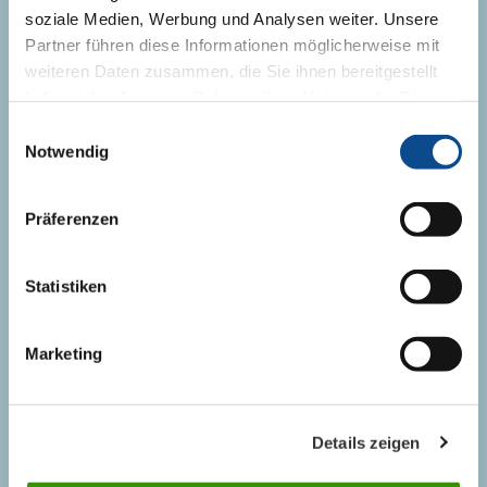
soziale Medien, Werbung und Analysen weiter. Unsere
+387 (0)54 611 058
Partner führen diese Informationen möglicherweise mit
+387 (0)54 611 058
weiteren Daten zusammen, die Sie ihnen bereitgestellt
info@austrotherm.ba
haben oder die sie im Rahmen Ihrer Nutzung der Dienste
gesammelt haben.
Impressum
Einwilligungsauswahl
Notwendig
KONTAKT OSOBE
Präferenzen
Prodaja
Marketing i tehnička podrška
Statistiken
Marketing
INFORMACIJE
Details zeigen
Novosti