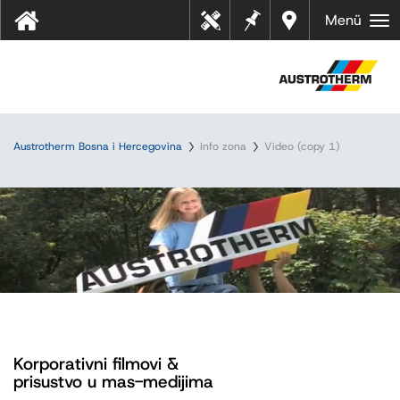
Bilješk
Dealer
Menü
Tehn
e
s near
ički
you
listov
i
Austrotherm Bosna i Hercegovina
Info zona
Video (copy 1)
Korporativni filmovi &
prisustvo u mas-medijima