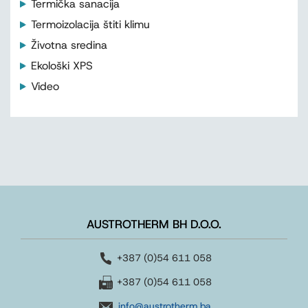
Termička sanacija
Termoizolacija štiti klimu
Životna sredina
Ekološki XPS
Video
AUSTROTHERM BH D.O.O.
+387 (0)54 611 058
+387 (0)54 611 058
info@austrotherm.ba