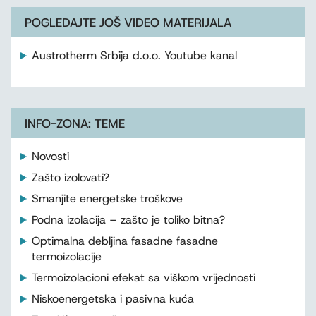
POGLEDAJTE JOŠ VIDEO MATERIJALA
Austrotherm Srbija d.o.o. Youtube kanal
INFO-ZONA: TEME
Novosti
Zašto izolovati?
Smanjite energetske troškove
Podna izolacija – zašto je toliko bitna?
Optimalna debljina fasadne fasadne
termoizolacije
Termoizolacioni efekat sa viškom vrijednosti
Niskoenergetska i pasivna kuća